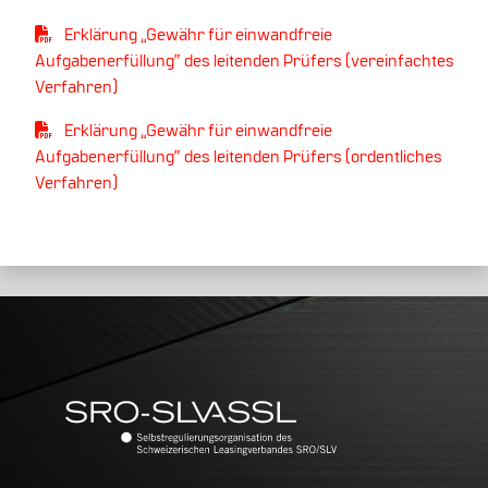
Erklärung „Gewähr für einwandfreie
Aufgabenerfüllung“ des leitenden Prüfers (vereinfachtes
Verfahren)
Erklärung „Gewähr für einwandfreie
Aufgabenerfüllung“ des leitenden Prüfers (ordentliches
Verfahren)