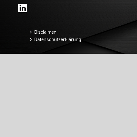
Disclaimer
Datenschutzerklärung
Schweizerischer Leasingverband
Rämistrasse 5
Postfach
8024 Zürich
Telefon
+41 44 250 49 90
Fax
+41 44 250 49 99
Email
info@leasingverband.ch